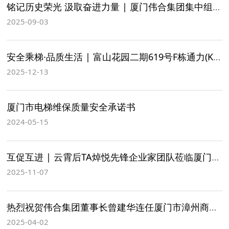
铭记历史荣光 汲取奋进力量 | 厦门伟合集团集中组织观看九三阅兵式
2025-09-03
安全乘梯·品质生活 | 富山花园二期619号F栋通力(KONE)电梯焕新交付仪式圆满结束
2025-12-13
厦门市电梯维保质量安全承诺书
2024-05-15
互促互进 | 云霄后TA焯悦先锋企业家团队莅临厦门伟合集团参观交流
2025-11-07
热烈祝贺伟合集团董事长曾建华连任厦门市漳州商会第五届会长
2025-04-02