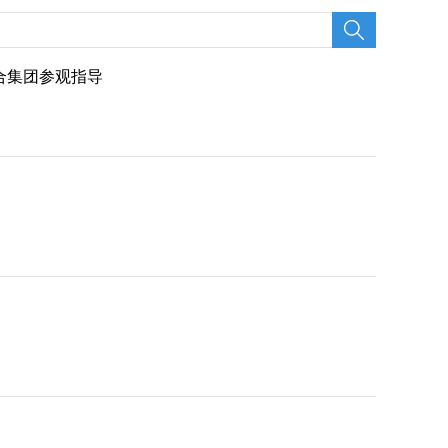
合集团参观指导