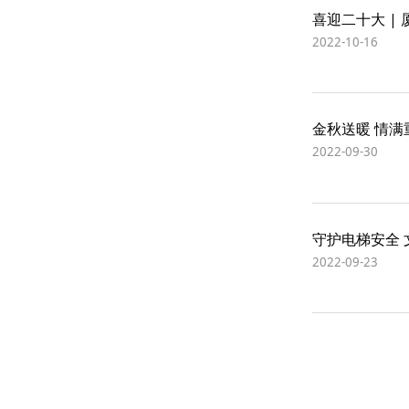
喜迎二十大 |
2022-10-16
金秋送暖 情满
2022-09-30
守护电梯安全 
2022-09-23