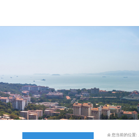
您当前的位置: