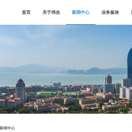
首页
关于伟合
新闻中心
业务板块
新闻中心