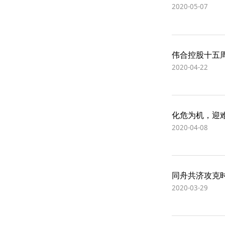
2020-05-07
伟合控股十五周
2020-04-22
化危为机，迎难
2020-04-08
同舟共济攻克时
2020-03-29