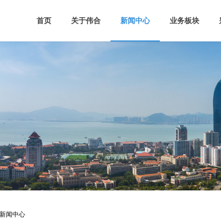
首页
关于伟合
新闻中心
业务板块
新闻中心