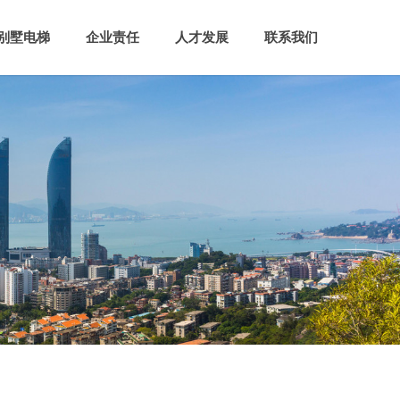
别墅电梯
企业责任
人才发展
联系我们