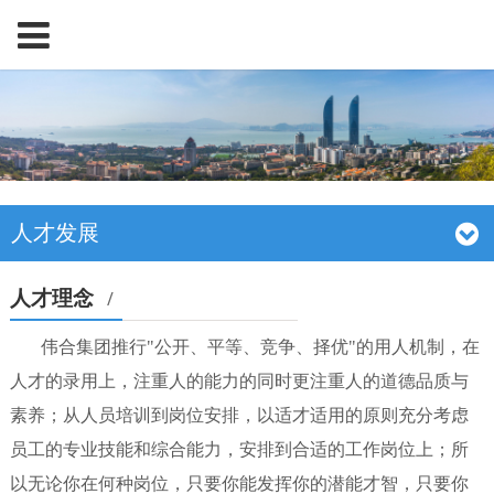
人才发展
人才理念
/
伟合集团推行"公开、平等、竞争、择优"的用人机制，在
人才的录用上，注重人的能力的同时更注重人的道德品质与
素养；从人员培训到岗位安排，以适才适用的原则充分考虑
员工的专业技能和综合能力，安排到合适的工作岗位上；所
以无论你在何种岗位，只要你能发挥你的潜能才智，只要你