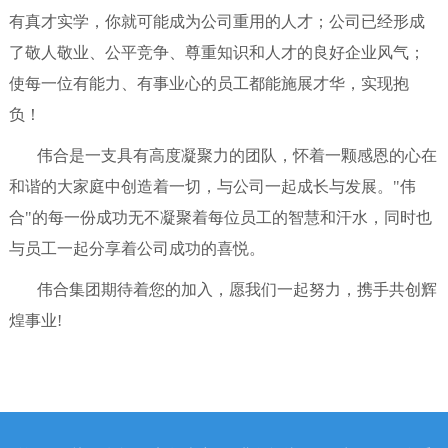
有真才实学，你就可能成为公司重用的人才；公司已经形成
了敬人敬业、公平竞争、尊重知识和人才的良好企业风气；
使每一位有能力、有事业心的员工都能施展才华，实现抱
负！
伟合是一支具有高度凝聚力的团队，怀着一颗感恩的心在
和谐的大家庭中创造着一切，与公司一起成长与发展。"伟
合"的每一份成功无不凝聚着每位员工的智慧和汗水，同时也
与员工一起分享着公司成功的喜悦。
伟合集团期待着您的加入，愿我们一起努力，携手共创辉
煌事业!