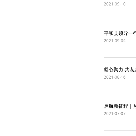
2021-09-10
平和县领导一
2021-09-04
凝心聚力 共谋
2021-08-16
启航新征程 |
2021-07-07