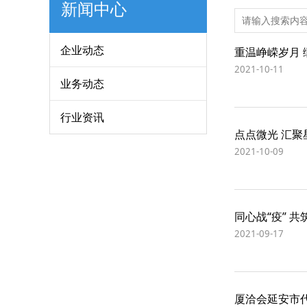
新闻中心
企业动态
重温峥嵘岁月 
2021-10-11
业务动态
行业资讯
点点微光 汇聚
2021-10-09
同心战“疫” 
2021-09-17
厦洽会延安市