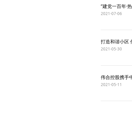
“建党一百年·
2021-07-06
打造和谐小区 
2021-05-30
伟合控股携手
2021-05-11