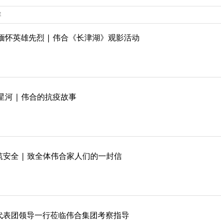
缅怀英雄先烈 | 伟合《长津湖》观影活动
星河 | 伟合的抗疫故事
共筑安全 | 致全体伟合家人们的一封信
代表团领导一行莅临伟合集团考察指导